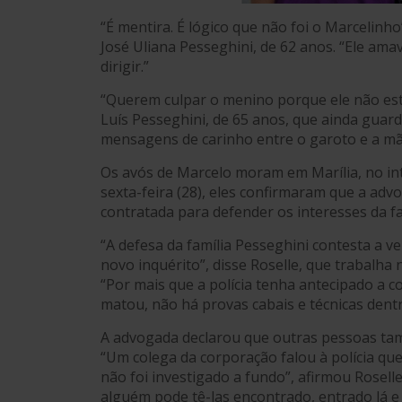
“É mentira. É lógico que não foi o Marcelinh
José Uliana Pesseghini, de 62 anos. “Ele amav
dirigir.”
“Querem culpar o menino porque ele não est
Luís Pesseghini, de 65 anos, que ainda guard
mensagens de carinho entre o garoto e a mã
Os avós de Marcelo moram em Marília, no int
sexta-feira (28), eles confirmaram que a advo
contratada para defender os interesses da fa
“A defesa da família Pesseghini contesta a ve
novo inquérito”, disse Roselle, que trabalha n
“Por mais que a polícia tenha antecipado a c
matou, não há provas cabais e técnicas den
A advogada declarou que outras pessoas tam
“Um colega da corporação falou à polícia qu
não foi investigado a fundo”, afirmou Roselle
alguém pode tê-las encontrado, entrado lá e