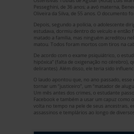
Ostensivas Tobias de Aguiar (Rota) Luís Mar
Pesseghini, de 36 anos; a avó materna, Bened
Oliveira da Silva, de 55 anos. O documento fo
Depois, segundo a polícia, o adolescente di
estudava, dormiu dentro do veículo e então f
matado a família, mas ninguém acreditou nele
matou. Todos foram mortos com tiros na ca
De acordo com o exame psiquiátrico, o estu
hipóxica” (falta de oxigenação no cérebro), q
delirantes). Além disso, ele teria sido influe
O laudo apontou que, no ano passado, esse 
tornar um “justiceiro”, um “matador de alugu
Um mês antes dos crimes, o estudante passo
Facebook e também a usar um capuz como 
volta no tempo na pele de seus ancestrais, e
assassinos e templários ao longo de diversos