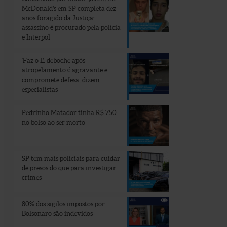
McDonald’s em SP completa dez
anos foragido da Justiça;
assassino é procurado pela polícia
e Interpol
‘Faz o L’: deboche após
atropelamento é agravante e
compromete defesa, dizem
especialistas
Pedrinho Matador tinha R$ 750
no bolso ao ser morto
SP tem mais policiais para cuidar
de presos do que para investigar
crimes
80% dos sigilos impostos por
Bolsonaro são indevidos