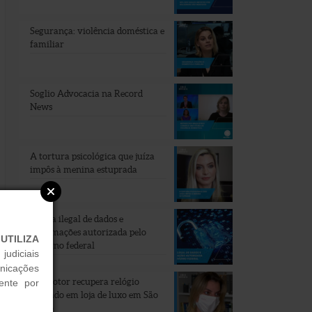
Segurança: violência doméstica e
familiar
Soglio Advocacia na Record
News
A tortura psicológica que juíza
impôs à menina estuprada
Venda ilegal de dados e
informações autorizada pelo
UTILIZA
governo federal
judiciais
unicações
Promotor recupera relógio
ente por
roubado em loja de luxo em São
Paulo