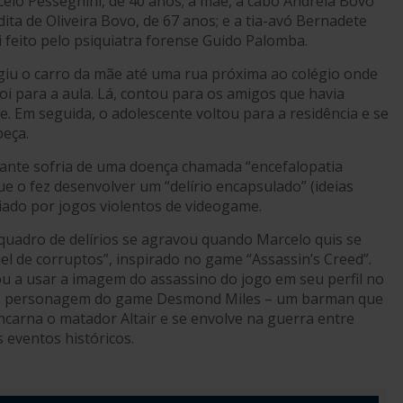
celo Pesseghini, de 40 anos; a mãe, a cabo Andréia Bovo
ita de Oliveira Bovo, de 67 anos; e a tia-avó Bernadete
i feito pelo psiquiatra forense Guido Palomba.
rigiu o carro da mãe até uma rua próxima ao colégio onde
oi para a aula. Lá, contou para os amigos que havia
. Em seguida, o adolescente voltou para a residência e se
beça.
dante sofria de uma doença chamada “encefalopatia
ue o fez desenvolver um “delírio encapsulado” (ideias
nciado por jogos violentos de videogame.
quadro de delírios se agravou quando Marcelo quis se
el de corruptos”, inspirado no game “Assassin’s Creed”.
u a usar a imagem do assassino do jogo em seu perfil no
o personagem do game Desmond Miles – um barman que
ncarna o matador Altair e se envolve na guerra entre
 eventos históricos.