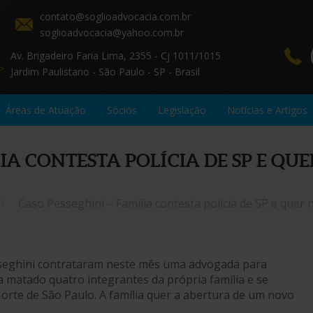
contato@soglioadvocacia.com.br
soglioadvocacia@yahoo.com.br
Av. Brigadeiro Faria Lima, 2355 - Cj 1011/1015
Jardim Paulistano - São Paulo - SP - Brasil
Áreas de Atuação
Sócios
Legislação
Notícias e Artigos
LIA CONTESTA POLÍCIA DE SP E Q
Caso Pesseghini – Família contesta polícia de SP e quer 
seghini contrataram neste mês uma advogada para
a matado quatro integrantes da própria família e se
orte de São Paulo. A família quer a abertura de um novo