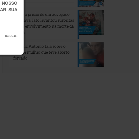
M NOSSO
CAR SUA
Como a prisão de um advogado
pela Lava Jato levantou suspeitas
de seu envolvimento na morte da
esposa
 nossas
Dr. Luiz Antônio fala sobre o
caso de mulher que teve aborto
forçado