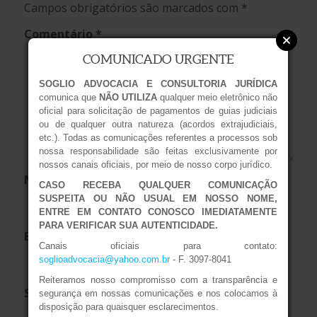
Campos obrigatórios são marcados com
*
Comentário
*
COMUNICADO URGENTE
SOGLIO ADVOCACIA E CONSULTORIA JURÍDICA
comunica que
NÃO UTILIZA
qualquer meio eletrônico não
oficial para solicitação de pagamentos de guias judiciais
ou de qualquer outra natureza (acordos extrajudiciais,
etc.). Todas as comunicações referentes a processos sob
nossa responsabilidade são feitas exclusivamente por
nossos canais oficiais, por meio de nosso corpo jurídico.
Nome
*
CASO RECEBA QUALQUER COMUNICAÇÃO
SUSPEITA OU NÃO USUAL EM NOSSO NOME,
ENTRE EM CONTATO CONOSCO IMEDIATAMENTE
PARA VERIFICAR SUA AUTENTICIDADE.
E-mail
*
Canais oficiais para contato:
soglioadvocacia@yahoo.com.br
- F. 3097-8041
Reiteramos nosso compromisso com a transparência e
Site
segurança em nossas comunicações e nos colocamos à
disposição para quaisquer esclarecimentos.