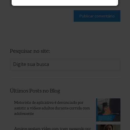
Pesquisar no site:
Últimos Posts no Blog
Motorista de aplicativo é denunciado por
assistir a vídeos adultos durante corrida com
adolescente
Amigos postam vídeo com trem passando por