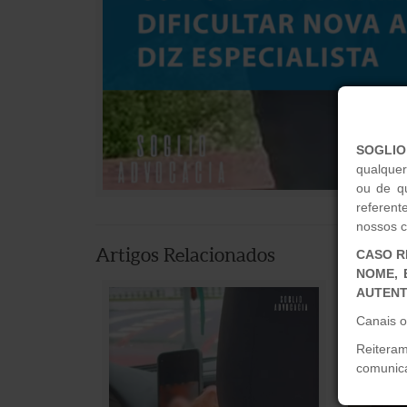
SOGLIO
qualquer
ou de qu
referen
nossos ca
Artigos Relacionados
CASO R
NOME, 
AUTENT
Canais o
Reitera
comunica