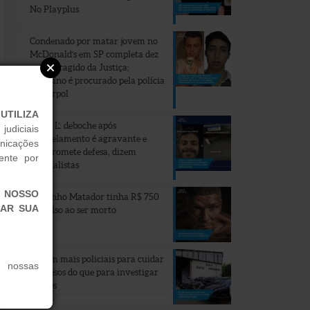
No Playplus
Condenado por matar jovem no
McDonald’s em SP completa dez
anos foragido da Justiça;
assassino é procurado pela polícia
e Interpol
UTILIZA
‘Faz o L’: deboche após
judiciais
atropelamento é agravante e
unicações
compromete defesa, dizem
ente por
especialistas
M NOSSO
Pedrinho Matador tinha R$ 750
CAR SUA
no bolso ao ser morto
SP tem mais policiais para cuidar
 nossas
de presos do que para investigar
crimes