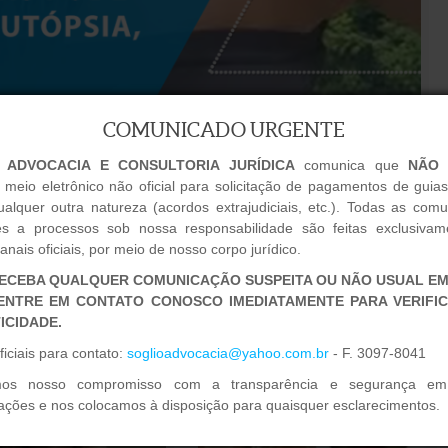
COMUNICADO URGENTE
 ADVOCACIA E CONSULTORIA JURÍDICA
comunica que
NÃO 
 meio eletrônico não oficial para solicitação de pagamentos de guias 
alquer outra natureza (acordos extrajudiciais, etc.). Todas as com
tes a processos sob nossa responsabilidade são feitas exclusivam
nais oficiais, por meio de nosso corpo jurídico.
ECEBA QUALQUER COMUNICAÇÃO SUSPEITA OU NÃO USUAL E
ENTRE EM CONTATO CONOSCO IMEDIATAMENTE PARA VERIFI
ICIDADE.
ficiais para contato:
soglioadvocacia@yahoo.com.br
- F. 3097-8041
mos nosso compromisso com a transparência e segurança em
ções e nos colocamos à disposição para quaisquer esclarecimentos.