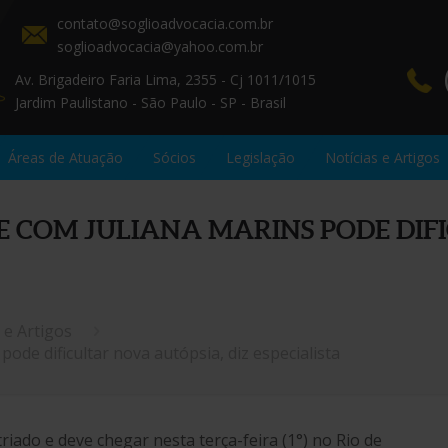
contato@soglioadvocacia.com.br
soglioadvocacia@yahoo.com.br
Av. Brigadeiro Faria Lima, 2355 - Cj 1011/1015
Jardim Paulistano - São Paulo - SP - Brasil
Áreas de Atuação
Sócios
Legislação
Notícias e Artigos
E COM JULIANA MARINS PODE DIF
 e Artigos
ode dificultar nova autópsia, diz especialista
triado e deve chegar nesta terça-feira (1°) no Rio de