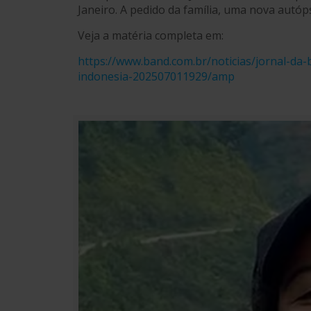
Janeiro. A pedido da família, uma nova autóp
Veja a matéria completa em:
https://www.band.com.br/noticias/jornal-da-
indonesia-202507011929/amp